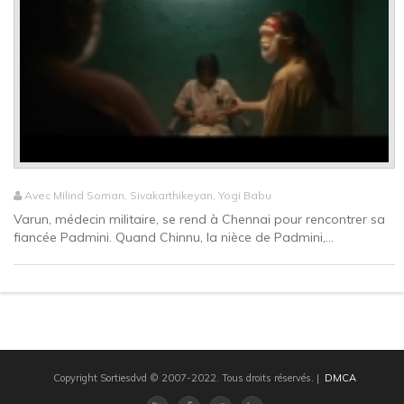
Avec Milind Soman, Sivakarthikeyan, Yogi Babu
Varun, médecin militaire, se rend à Chennai pour rencontrer sa
fiancée Padmini. Quand Chinnu, la nièce de Padmini,...
Copyright Sortiesdvd © 2007-2022. Tous droits réservés.
|
DMCA