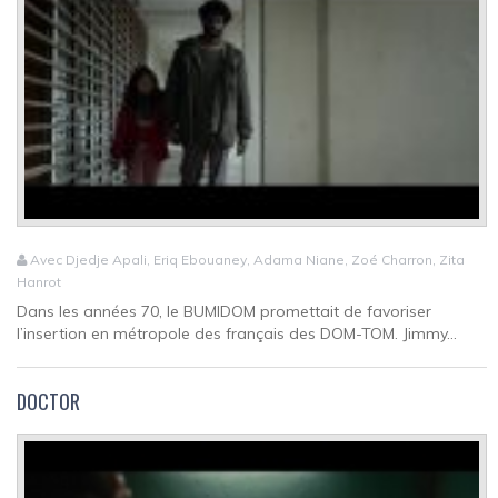
Avec Djedje Apali, Eriq Ebouaney, Adama Niane, Zoé Charron, Zita
Hanrot
Dans les années 70, le BUMIDOM promettait de favoriser
l’insertion en métropole des français des DOM-TOM. Jimmy...
DOCTOR