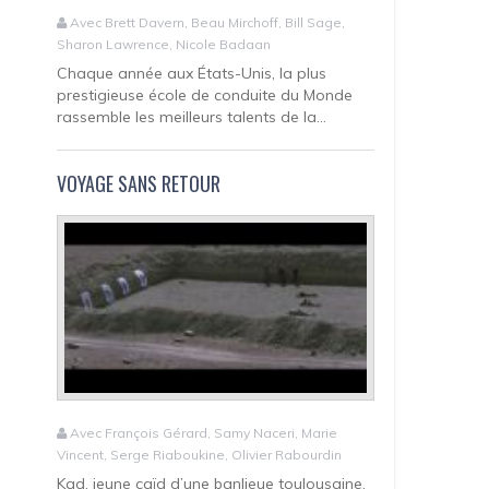
Avec Brett Davern, Beau Mirchoff, Bill Sage,
Sharon Lawrence, Nicole Badaan
Chaque année aux États-Unis, la plus
prestigieuse école de conduite du Monde
rassemble les meilleurs talents de la...
VOYAGE SANS RETOUR
Avec François Gérard, Samy Naceri, Marie
Vincent, Serge Riaboukine, Olivier Rabourdin
Kad, jeune caïd d’une banlieue toulousaine,