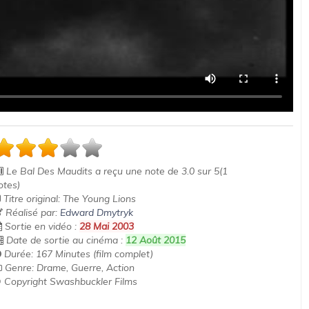
Le Bal Des Maudits
a reçu une note de
3.0
sur
5
(
1
otes)
Titre original: The Young Lions
Réalisé par:
Edward Dmytryk
Sortie en vidéo :
28 Mai 2003
Date de sortie au cinéma :
12 Août 2015
Durée: 167 Minutes (film complet)
Genre: Drame, Guerre, Action
 Copyright Swashbuckler Films