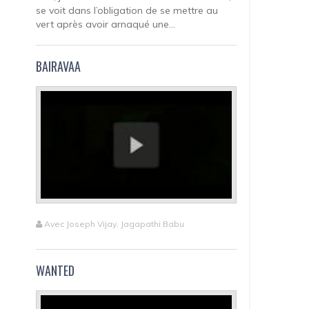
se voit dans l’obligation de se mettre au
vert après avoir arnaqué une...
BAIRAVAA
Avec Joseph Vijay, Jagapathi Babu
WANTED