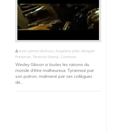
Avec James McAvoy, Angelina Jolie, Morgan
Freeman, Terence Stamp, Common
Wesley Gibson a toutes les raisons du
monde d'être malheureux. Tyrannisé par
son patron, malmené par ses collègues
de...