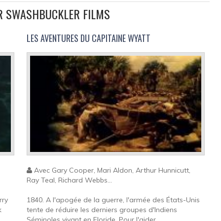
EUR SWASHBUCKLER FILMS
LES AVENTURES DU CAPITAINE WYATT
Avec Gary Cooper, Mari Aldon, Arthur Hunnicutt,
Ray Teal, Richard Webbs...
rry
1840. A l'apogée de la guerre, l'armée des États-Unis
k
tente de réduire les derniers groupes d'Indiens
Séminoles vivant en Floride. Pour l'aider,...