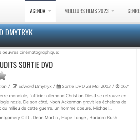
AGENDA
MEILLEURS FILMS 2023
GENR
RD DMYTRYK
s oeuvres cinématographique:
UDITS SORTIE DVD
tion
Edward Dmytryk
Sortie DVD 28 Mai 2003
167'
rre mondiale, l'officier allemand Christian Diestl se retrouve en
logie nazie. De son côté, Noah Ackerman gravit les échelons de
t au milieu de cette guerre, un homme apeuré, Michael,...
ntgomery Clift , Dean Martin , Hope Lange , Barbara Rush