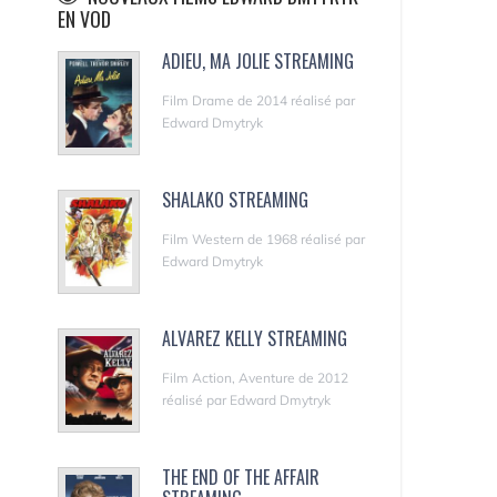
EN VOD
ADIEU, MA JOLIE STREAMING
Film Drame de 2014 réalisé par
Edward Dmytryk
SHALAKO STREAMING
Film Western de 1968 réalisé par
Edward Dmytryk
ALVAREZ KELLY STREAMING
Film Action, Aventure de 2012
réalisé par Edward Dmytryk
THE END OF THE AFFAIR