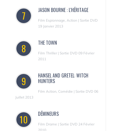
JASON BOURNE : L'HÉRITAGE
7
Film Espionnage, Action | Sortie DVD
19 Janvier 2013
THE TOWN
8
Film Thriller | Sortie DVD 09 Février
2011
HANSEL AND GRETEL: WITCH
9
HUNTERS
Film Action, Comédie | Sortie DVD 06
Juillet 2013
DÉMINEURS
10
Film Drame | Sortie DVD 24 Février
2010