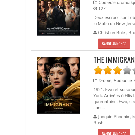
Comédie dramatique
127'
Deux escrocs sont obli
la Mafia du New Jerse
Christian Bale , B
BANDE ANNONCE
THE IMMIGRAN
Drame, Romance
1921. Ewa et sa sœur
York. Arrivées à Ellis
quarantaine. Ewa, se
sans...
Joaquin Phoenix , M
Rush
BANDE ANNONCE