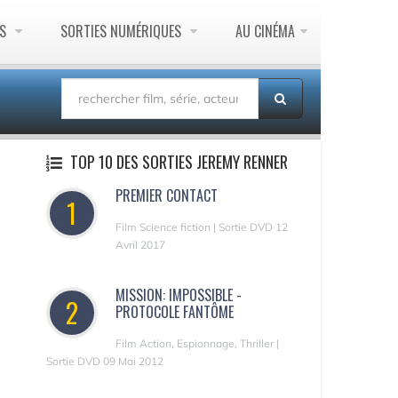
ES
SORTIES NUMÉRIQUES
AU CINÉMA
TOP 10 DES SORTIES JEREMY RENNER
PREMIER CONTACT
1
Film Science fiction | Sortie DVD 12
Avril 2017
MISSION: IMPOSSIBLE -
2
PROTOCOLE FANTÔME
Film Action, Espionnage, Thriller |
Sortie DVD 09 Mai 2012