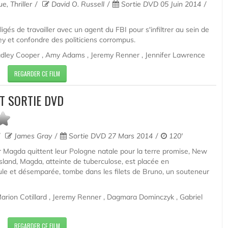
, Thriller
David O. Russell
Sortie DVD 05 Juin 2014
gés de travailler avec un agent du FBI pour s'infiltrer au sein de
y et confondre des politiciens corrompus.
radley Cooper , Amy Adams , Jeremy Renner , Jennifer Lawrence
REGARDER CE FILM
T SORTIE DVD
James Gray
Sortie DVD 27 Mars 2014
120'
 Magda quittent leur Pologne natale pour la terre promise, New
 Island, Magda, atteinte de tuberculose, est placée en
ule et désemparée, tombe dans les filets de Bruno, un souteneur
arion Cotillard , Jeremy Renner , Dagmara Dominczyk , Gabriel
REGARDER CE FILM