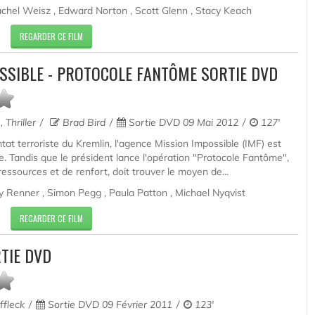
chel Weisz , Edward Norton , Scott Glenn , Stacy Keach
REGARDER CE FILM
OSSIBLE - PROTOCOLE FANTÔME SORTIE DVD
 Thriller
Brad Bird
Sortie DVD 09 Mai 2012
127'
tat terroriste du Kremlin, l'agence Mission Impossible (IMF) est
e. Tandis que le président lance l'opération "Protocole Fantôme",
essources et de renfort, doit trouver le moyen de...
 Renner , Simon Pegg , Paula Patton , Michael Nyqvist
REGARDER CE FILM
TIE DVD
fleck
Sortie DVD 09 Février 2011
123'