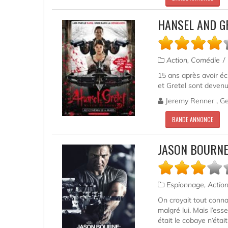
HANSEL AND G
Action, Comédie
15 ans après avoir é
et Gretel sont devenu
Jeremy Renner , Ge
BANDE ANNONCE
JASON BOURNE 
Espionnage, Actio
On croyait tout conna
malgré lui. Mais l’es
était le cobaye n’étai