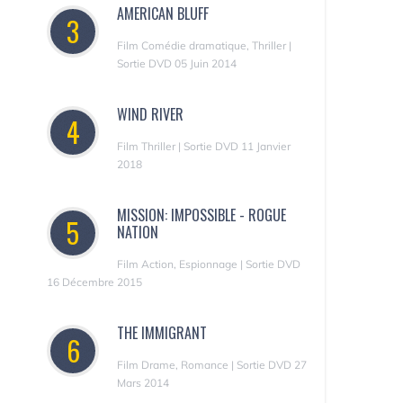
AMERICAN BLUFF
3
Film Comédie dramatique, Thriller |
Sortie DVD 05 Juin 2014
WIND RIVER
4
Film Thriller | Sortie DVD 11 Janvier
2018
MISSION: IMPOSSIBLE - ROGUE
5
NATION
Film Action, Espionnage | Sortie DVD
16 Décembre 2015
THE IMMIGRANT
6
Film Drame, Romance | Sortie DVD 27
Mars 2014