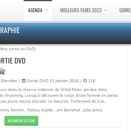
AGENDA
MEILLEURS FILMS 2023
GENR
GRAPHIE
films sortis en DVD:
ORTIE DVD
 Sheridan
Sortie DVD 11 Janvier 2018
116'
teur dans la réserve indienne de Wind River, perdue dans
du Wyoming. Lorsqu’il découvre le corps d’une femme en pleine
une jeune recrue élucider ce meurtre. Fortement lié à la...
remy Renner , Kelsey Asbille , Jon Bernthal , Julia Jones
REGARDER CE FILM