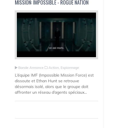
MISSION: IMPOSSIBLE - ROGUE NATION
Bande Annonce
Action, Espionnage
L’équipe IMF (Impossible Mission Force) est
dissoute et Ethan Hunt se retrouve
désormais isolé, alors que le groupe doit
affronter un réseau d’agents spéciaux...