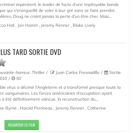
iminel impénitent, le leader de facto d'une impitoyable bande
 qui s'enorgueillit de voler à leur gré sans se faire prendre.
ières, Doug ne craint jamais la perte d'un être cher. Mais...
ca Hall , Jon Hamm , Jeremy Renner , Blake Lively
PLUS TARD SORTIE DVD
ouvante-horreur, Thriller
Juan Carlos Fresnadillo
Sortie
2010
91'
rrible virus a décimé l'Angleterre et a transformé presque toute la
es sanguinaires. Les forces américaines d'occupation ayant
n a été définitivement vaincue, la reconstruction du...
se Byrne , Harold Perrineau , Jeremy Renner , Catherine
REGARDER CE FILM