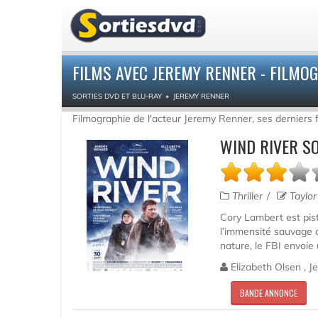
FILMS AVEC JEREMY RENNER - FILMO
SORTIES DVD ET BLU-RAY
JEREMY RENNER
Filmographie de l'acteur Jeremy Renner, ses derniers 
WIND RIVER S
Thriller
Taylor
Cory Lambert est pis
l’immensité sauvage 
nature, le FBI envoie 
Elizabeth Olsen , Je
BANDE ANNONCE