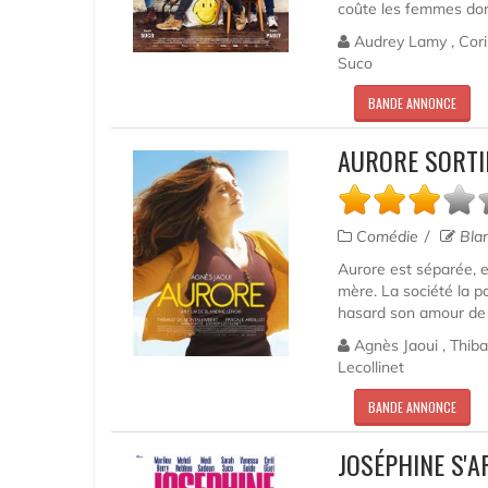
coûte les femmes dont e
Audrey Lamy , Cori
Suco
BANDE ANNONCE
AURORE SORTI
Comédie
Blan
Aurore est séparée, e
mère. La société la p
hasard son amour de j
Agnès Jaoui , Thiba
Lecollinet
BANDE ANNONCE
JOSÉPHINE S'A