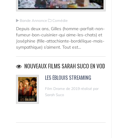
Bande Annonce
Comédie
Depuis deux ans, Gilles (homme-parfait-non-
fumeur-bon-cuisinier-qui aime-les-chats) et
Joséphine (fille-attachiante-bordélique-mais-
sympathique) s’aiment. Tout est...
NOUVEAUX FILMS SARAH SUCO EN VOD
LES ÉBLOUIS STREAMING
Film Drame de 2019 réalisé par
Sarah Suco