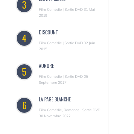
3
Film Comédie | Sortie DVD 31 Mai
2019
DISCOUNT
4
Film Comédie | Sortie DVD 02 Juin
2015
AURORE
5
Film Comédie | Sortie DVD 05
Septembre 2017
LA PAGE BLANCHE
6
Film Comédie, Romance | Sortie DVD
30 Novembre 2022