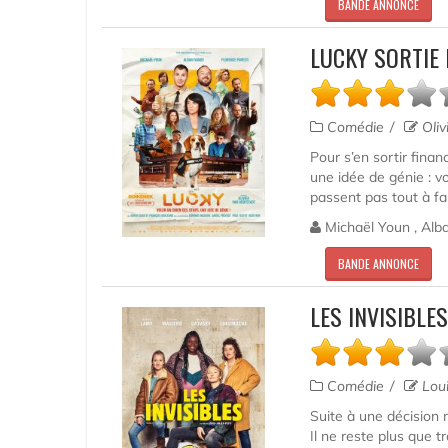
BANDE ANNONCE
LUCKY SORTIE
Comédie
Oliv
Pour s’en sortir finan
une idée de génie : 
passent pas tout à fai
Michaël Youn , Alba
BANDE ANNONCE
LES INVISIBLE
Comédie
Loui
Suite à une décision 
Il ne reste plus que t