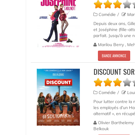
Comédie
Mari
Depuis deux ans, Gil
et Joséphine (fille-a
parfait. Jusqu'à une no
Marilou Berry , Me
BANDE ANNONCE
DISCOUNT SOR
Comédie
Loui
Pour lutter contre la
les employés d’un Ha
alternatif », en récup
Olivier Barthelemy 
Belkouk