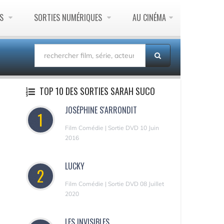
ES
SORTIES NUMÉRIQUES
AU CINÉMA
TOP 10 DES SORTIES SARAH SUCO
JOSÉPHINE S'ARRONDIT
1
Film Comédie | Sortie DVD 10 Juin
2016
LUCKY
2
Film Comédie | Sortie DVD 08 Juillet
2020
LES INVISIBLES