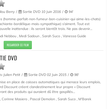
lou Berry
Sortie DVD 10 Juin 2016
94'
les (homme-parfait-non-fumeur-bon-cuisinier-qui aime-les-chats)
ttachiante-bordélique-mais-sympathique) s’aiment. Tout est
uvelle inattendue : ils seront bientôt trois. Ne pas devenir...
hdi Nebbou , Medi Sadoun , Sarah Suco , Vanessa Guide
REGARDER CE FILM
TIE DVD
s-Julien Petit
Sortie DVD 02 Juin 2015
98'
 mise en place de caisses automatiques qui menace leurs emplois,
rd Discount créent clandestinement leur propre « Discount
érant des produits qui auraient dû être gaspillés…
, Corinne Masiero , Pascal Demolon , Sarah Suco , M'Barek