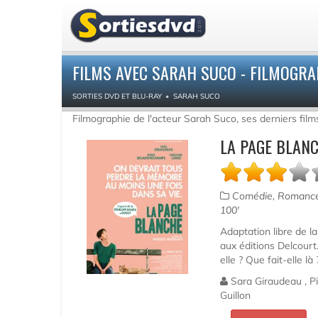
FILMS AVEC SARAH SUCO - FILMOGRA
SORTIES DVD ET BLU-RAY
SARAH SUCO
Filmographie de l'acteur Sarah Suco, ses derniers film
LA PAGE BLAN
Comédie, Romanc
100'
Adaptation libre de 
aux éditions Delcourt.
elle ? Que fait-elle là 
Sara Giraudeau , P
Guillon