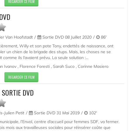
REGARDER CE FILM
 DVD
ier Van Hoofstadt
Sortie DVD 08 Juillet 2020
86'
cièrement, Willy et son pote Tony, endettés de naissance, ont
voler un chien de la brigade des stups. Mais, les choses ne se
t comme ils l’avaient prévu. La seule solution :...
n Ivanov , Florence Foresti , Sarah Suco , Corinne Masiero
REGARDER CE FILM
S SORTIE DVD
s-Julien Petit
Sortie DVD 31 Mai 2019
102'
municipale, l’Envol, centre d’accueil pour femmes SDF, va fermer.
rois mois aux travailleuses sociales pour réinsérer coûte que