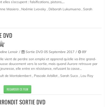
lles s’occupent : falsifications, pistons,...
nne Masiero , Noémie Lvovsky , Déborah Lukumuena , Sarah
E DVD
dine Lenoir
Sortie DVD 05 Septembre 2017
89'
lle vient de perdre son emploi et apprend qu’elle va être grand-
ousse doucement vers la sortie, mais quand Aurore retrouve par
eunesse, elle entre en résistance, refusant la casse...
ult de Montalembert , Pascale Arbillot , Sarah Suco , Lou Roy
REGARDER CE FILM
RRONDIT SORTIE DVD