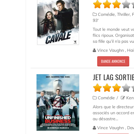
Comédie, Thriller, P
93'
Tout le monde veut vo
flics ripoux. Organisa
sa fille qu’il n’a pas 
Vince Vaughn , Haile
BANDE ANNONCE
JET LAG SORTI
Comédie
Ken 
Alors que le directeur
associés un accord en
au désastre...
Vince Vaughn , Dave