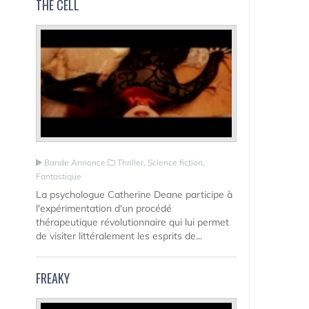
THE CELL
Bande Annonce
Thriller, Science fiction,
Fantastique
La psychologue Catherine Deane participe à
l'expérimentation d'un procédé
thérapeutique révolutionnaire qui lui permet
de visiter littéralement les esprits de...
FREAKY