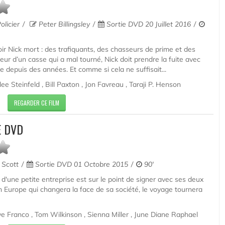
olicier
Peter Billingsley
Sortie DVD 20 Juillet 2016
ir Nick mort : des trafiquants, des chasseurs de prime et des
teur d’un casse qui a mal tourné, Nick doit prendre la fuite avec
vue depuis des années. Et comme si cela ne suffisait...
e Steinfeld , Bill Paxton , Jon Favreau , Taraji P. Henson
REGARDER CE FILM
E DVD
Scott
Sortie DVD 01 Octobre 2015
90'
 d'une petite entreprise est sur le point de signer avec ses deux
 Europe qui changera la face de sa société, le voyage tournera
 Franco , Tom Wilkinson , Sienna Miller , June Diane Raphael