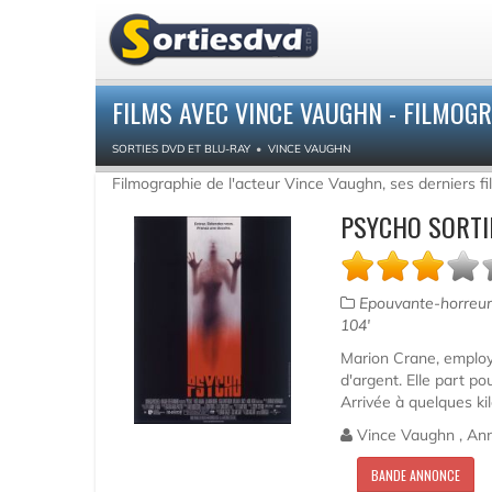
FILMS AVEC VINCE VAUGHN - FILMOG
SORTIES DVD ET BLU-RAY
VINCE VAUGHN
Filmographie de l'acteur Vince Vaughn, ses derniers f
PSYCHO SORTI
Epouvante-horreur,
104'
Marion Crane, employ
d'argent. Elle part po
Arrivée à quelques kil
Vince Vaughn , Ann
BANDE ANNONCE