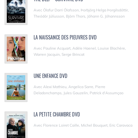
Avec Ólafur Darri Ólafsson, Þorbjörg Helga Þorgilsdóttir,
Theódór Júlíusson, Björn Thors, Jóhann G. Jóhannsson
LA NAISSANCE DES PIEUVRES DVD
Avec Pauline Acquart, Adèle Haenel, Louise Blachère,
Warren Jacquin, Serge Brincat
UNE ENFANCE DVD
Avec Alexi Mathieu, Angelica Sarre, Pierre
Deladonchamps, Jules Gauzelin, Patrick d'Assumçao
LA PETITE CHAMBRE DVD
Avec Florence Loiret Caille, Michel Bouquet, Eric Caravaca