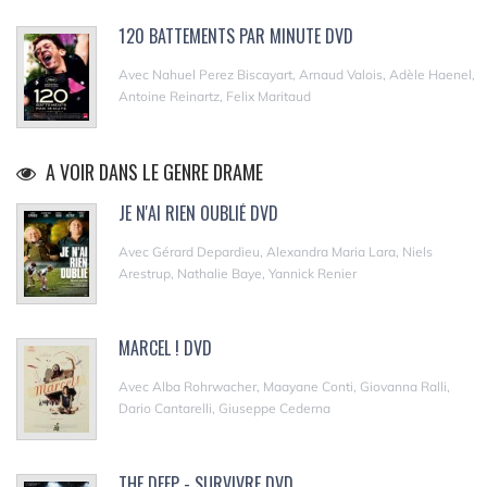
120 BATTEMENTS PAR MINUTE DVD
Avec Nahuel Perez Biscayart, Arnaud Valois, Adèle Haenel,
Antoine Reinartz, Felix Maritaud
A VOIR DANS LE GENRE DRAME
JE N'AI RIEN OUBLIÉ DVD
Avec Gérard Depardieu, Alexandra Maria Lara, Niels
Arestrup, Nathalie Baye, Yannick Renier
MARCEL ! DVD
Avec Alba Rohrwacher, Maayane Conti, Giovanna Ralli,
Dario Cantarelli, Giuseppe Cederna
THE DEEP - SURVIVRE DVD