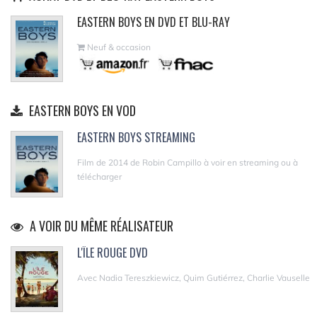
EASTERN BOYS EN DVD ET BLU-RAY
Neuf & occasion
EASTERN BOYS EN VOD
EASTERN BOYS STREAMING
Film de 2014 de Robin Campillo à voir en streaming ou à
télécharger
A VOIR DU MÊME RÉALISATEUR
L'ÎLE ROUGE DVD
Avec Nadia Tereszkiewicz, Quim Gutiérrez, Charlie Vauselle