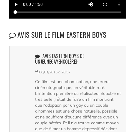
AVIS SUR LE FILM EASTERN BOYS
AVIS EASTERN BOYS DE
UNJEUNEGAYENCOLÈRE!:
06/01/2015 à 20:57
Ce film est une abomination, une erreur
cinématographique, un véritable raté.
L'intention première du réalisateur (louable et
très belle !) était de faire un film montrant
que l'adoption par un gay ou un couple
d'hommes est une chose naturelle, possible
et ne souffrant d'aucune différence avec un
couple hétéro. Et il n'a trouvé comme moyen
que de filmer un homme dépressif décidant