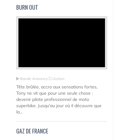
BURN OUT
Bande Annonce
Action
Tête brûlée, accro aux sensations fortes,
Tony ne vit que pour une seule chose :
devenir pilote professionnel de moto
superbike. Jusqu'au jour où il découvre que
la...
GAZ DE FRANCE