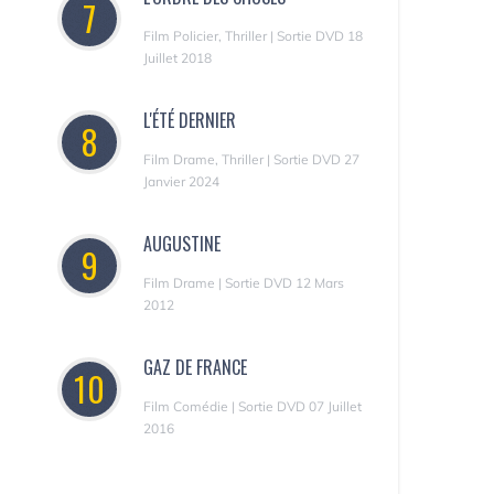
7
Film Policier, Thriller | Sortie DVD 18
Juillet 2018
L'ÉTÉ DERNIER
8
Film Drame, Thriller | Sortie DVD 27
Janvier 2024
AUGUSTINE
9
Film Drame | Sortie DVD 12 Mars
2012
GAZ DE FRANCE
10
Film Comédie | Sortie DVD 07 Juillet
2016