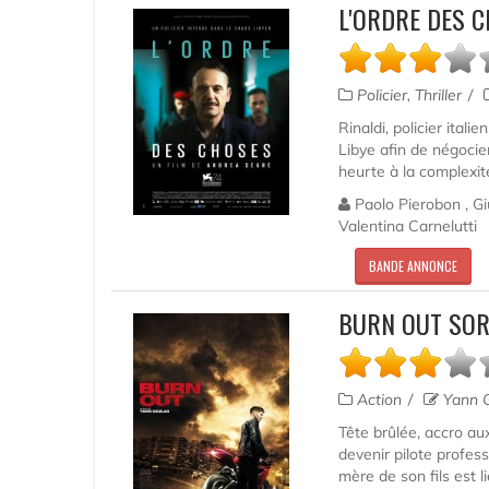
L'ORDRE DES 
Policier, Thriller
Rinaldi, policier ita
Libye afin de négocier
heurte à la complexité
Paolo Pierobon , Giu
Valentina Carnelutti
BANDE ANNONCE
BURN OUT SOR
Action
Yann G
Tête brûlée, accro au
devenir pilote profes
mère de son fils est l