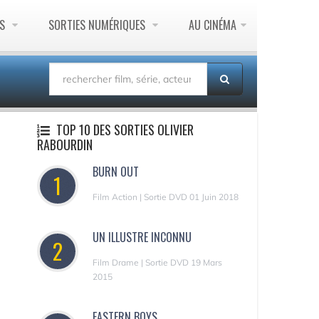
ES
SORTIES NUMÉRIQUES
AU CINÉMA
TOP 10 DES SORTIES OLIVIER
RABOURDIN
BURN OUT
1
Film Action | Sortie DVD 01 Juin 2018
UN ILLUSTRE INCONNU
2
Film Drame | Sortie DVD 19 Mars
2015
EASTERN BOYS