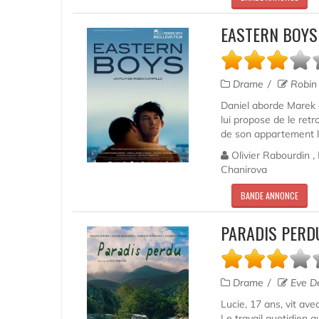
EASTERN BOYS
Drame
Robin 
Daniel aborde Marek d
lui propose de le retr
de son appartement le 
Olivier Rabourdin , 
Chanirova
BANDE ANNONCE
PARADIS PERD
Drame
Eve D
Lucie, 17 ans, vit av
Le travail quotidien 