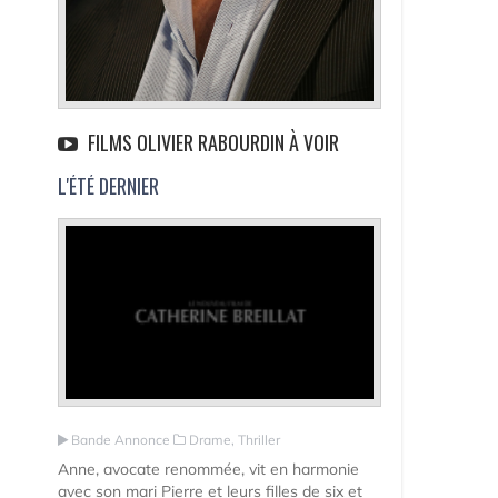
FILMS OLIVIER RABOURDIN À VOIR
L'ÉTÉ DERNIER
Bande Annonce
Drame, Thriller
Anne, avocate renommée, vit en harmonie
avec son mari Pierre et leurs filles de six et