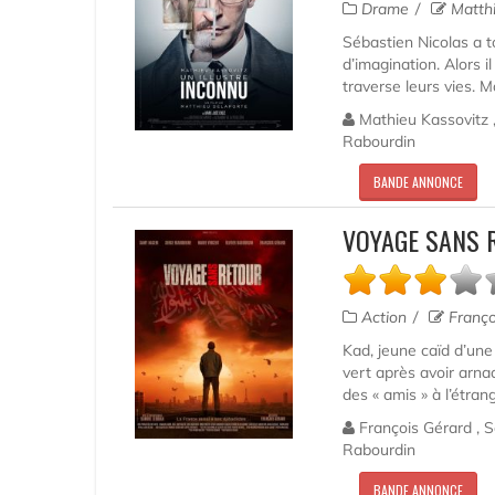
Drame
Matthi
Sébastien Nicolas a to
d’imagination. Alors il
traverse leurs vies. 
Mathieu Kassovitz ,
Rabourdin
BANDE ANNONCE
VOYAGE SANS 
Action
Franço
Kad, jeune caïd d’une 
vert après avoir arna
des « amis » à l’étran
François Gérard , S
Rabourdin
BANDE ANNONCE