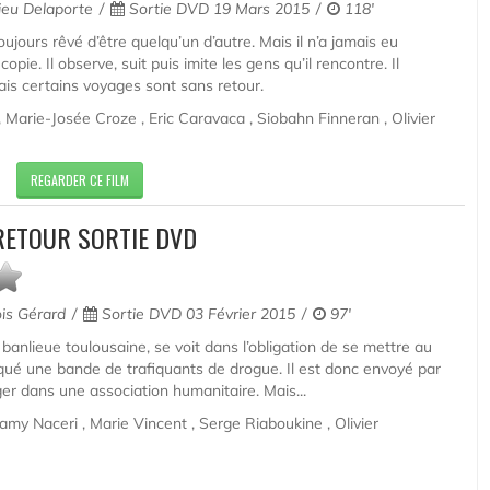
eu Delaporte
Sortie DVD 19 Mars 2015
118'
ujours rêvé d’être quelqu’un d’autre. Mais il n’a jamais eu
 copie. Il observe, suit puis imite les gens qu’il rencontre. Il
Mais certains voyages sont sans retour.
 Marie-Josée Croze , Eric Caravaca , Siobahn Finneran , Olivier
REGARDER CE FILM
RETOUR SORTIE DVD
is Gérard
Sortie DVD 03 Février 2015
97'
banlieue toulousaine, se voit dans l’obligation de se mettre au
qué une bande de trafiquants de drogue. Il est donc envoyé par
ger dans une association humanitaire. Mais...
amy Naceri , Marie Vincent , Serge Riaboukine , Olivier