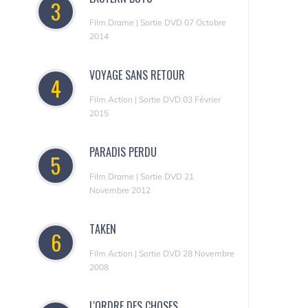
3
Film Drame | Sortie DVD 07 Octobre
2014
VOYAGE SANS RETOUR
4
Film Action | Sortie DVD 03 Février
2015
PARADIS PERDU
5
Film Drame | Sortie DVD 21
Novembre 2012
TAKEN
6
Film Action | Sortie DVD 28 Novembre
2008
L'ORDRE DES CHOSES