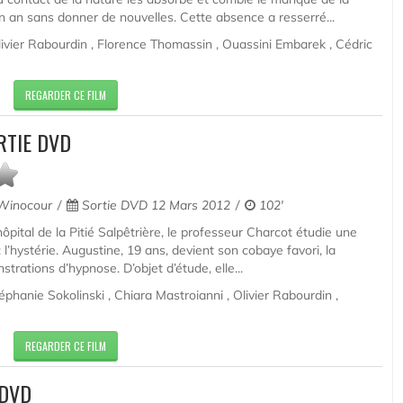
n an sans donner de nouvelles. Cette absence a resserré...
livier Rabourdin , Florence Thomassin , Ouassini Embarek , Cédric
REGARDER CE FILM
RTIE DVD
Winocour
Sortie DVD 12 Mars 2012
102'
’hôpital de la Pitié Salpêtrière, le professeur Charcot étudie une
l’hystérie. Augustine, 19 ans, devient son cobaye favori, la
rations d’hypnose. D’objet d’étude, elle...
phanie Sokolinski , Chiara Mastroianni , Olivier Rabourdin ,
REGARDER CE FILM
 DVD