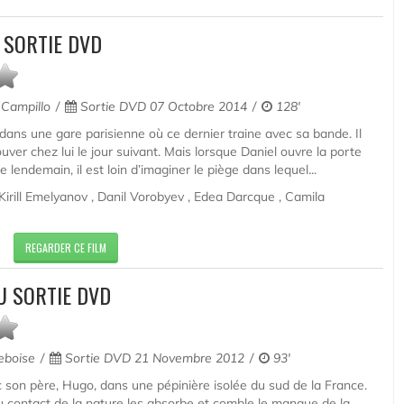
 SORTIE DVD
Campillo
Sortie DVD 07 Octobre 2014
128'
ans une gare parisienne où ce dernier traine avec sa bande. Il
ouver chez lui le jour suivant. Mais lorsque Daniel ouvre la porte
lendemain, il est loin d’imaginer le piège dans lequel...
Kirill Emelyanov , Danil Vorobyev , Edea Darcque , Camila
REGARDER CE FILM
U SORTIE DVD
eboise
Sortie DVD 21 Novembre 2012
93'
ec son père, Hugo, dans une pépinière isolée du sud de la France.
au contact de la nature les absorbe et comble le manque de la