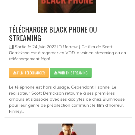
Documentaire
Films pour enfant
TÉLÉCHARGER BLACK PHONE OU
Fantastique
STREAMING
Guerre
Sortie le 24 Juin 2022
Horreur | Ce film de Scott
Derrickson est à regarder en VOD, à voir en streaming ou en
Film historique
téléchargement légal.
Horreur
FILM TÉLÉCHARGER
VOIR EN STREAMING
Famille
Le téléphone est hors d’usage. Cependant il sonne. Le
réalisateur Scott Derrickson retourne à ses premières
Policier
amours et s’associe avec ses acolytes de chez Blumhouse
pour leur genre de prédilection commun : le film d’horreur.
Romance
Finney...
Musical