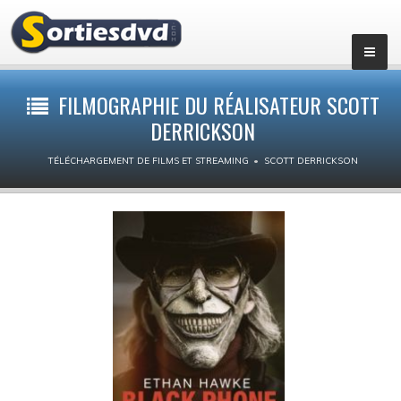
Films par genres
FILMOGRAPHIE DU RÉALISATEUR SCOTT
DERRICKSON
Action
TÉLÉCHARGEMENT DE FILMS ET STREAMING
SCOTT DERRICKSON
Animation
Aventure
Biopic
Comédie dramatique
Comédie
Drame