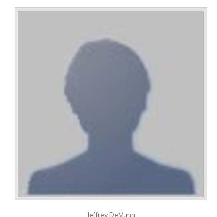
Jeffrey DeMunn