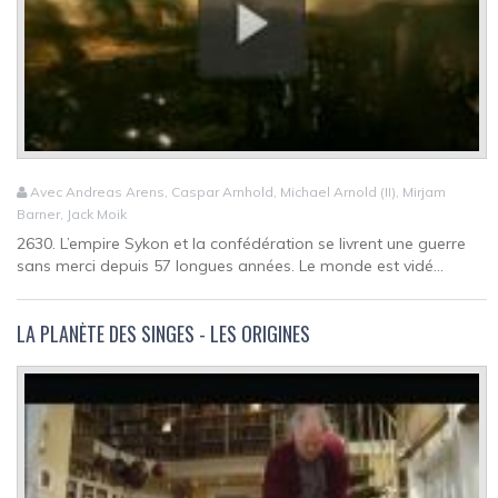
Avec Andreas Arens, Caspar Arnhold, Michael Arnold (II), Mirjam
Barner, Jack Moik
2630. L’empire Sykon et la confédération se livrent une guerre
sans merci depuis 57 longues années. Le monde est vidé...
LA PLANÈTE DES SINGES - LES ORIGINES