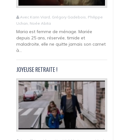
Avec Karin Viard, Grégory Gadebois, Philippe
Uchan, Noée Abita
Maria est femme de ménage. Mariée
depuis 25 ans, réservée, timide et
maladroite, elle ne quitte jamais son carnet
à...
JOYEUSE RETRAITE !