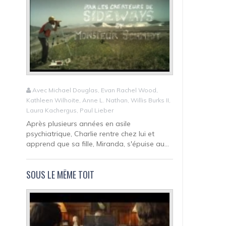
Avec Michael Douglas, Evan Rachel Wood,
Kathleen Wilhoite, Anne L. Nathan, Willis Burks II,
Laura Kachergus, Paul Lieber
Après plusieurs années en asile
psychiatrique, Charlie rentre chez lui et
apprend que sa fille, Miranda, s'épuise au...
SOUS LE MÊME TOIT